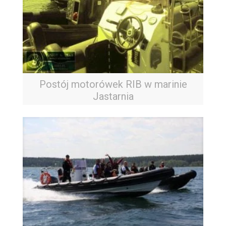
Postój motorówek RIB w marinie
Jastarnia