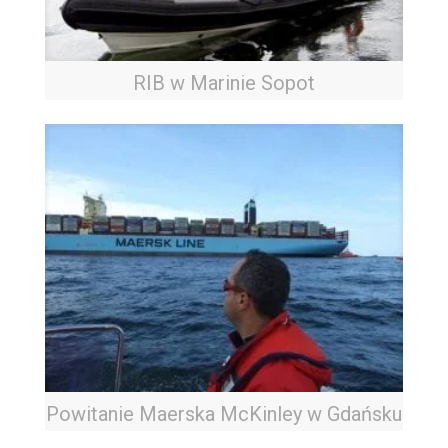
RIB w Marinie Sopot
Powitanie Maerska McKinley w Gdańsku