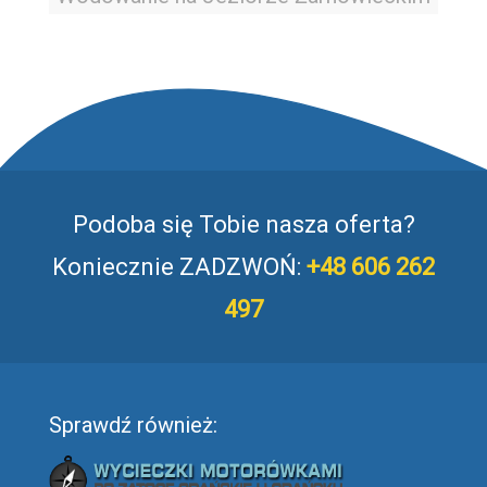
Podoba się Tobie nasza oferta?
Koniecznie ZADZWOŃ:
+48 606 262
497
Sprawdź również: