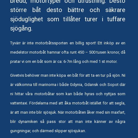
bredd, motortyper och utrustning. Desto
större båt desto bättre och säkrare
sjöduglighet som tillåter turer i tuffare
sjögång.
Tyvärr är inte motorbåtssporten en billig sport! Ett inköp av en
medelstor motorbåt hamnar ofta runt 450 – 500 tusen kronor, då
pratar vi om en båt som är ca: 6-7m lång och med 1 st motor.
Givetvis behöver man inte köpa en båt för att ta en tur på sjön. Ni
är välkomna till marinorna i både Gdynia, Gdansk och Sopot där
ni hittar våra motorbåtar som kan både hyras och nyttjas som
vattentaxi. Fördelarna med att åka motorbåt istället för att segla,
är att man inte blir sjösjuk. När motorbåten åker med sin maxfart,
blir dynamiken så pass stor att man inte känner av några
gungningar, och därmed slipper sjösjukan.