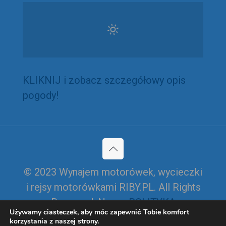
KLIKNIJ i zobacz szczegółowy opis
pogody!
© 2023 Wynajem motorówek, wycieczki
i rejsy motorówkami RIBY.PL. All Rights
Reserved. Nasza
POLITYKA
Używamy ciasteczek, aby móc zapewnić Tobie komfort
PRYWATNOŚCI I CIASTECZEK
korzystania z naszej strony.