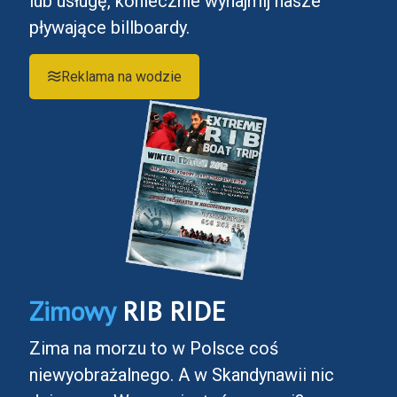
lub usługę, koniecznie wynajmij nasze
pływające billboardy.
Reklama na wodzie
Zimowy
RIB RIDE
Zima na morzu to w Polsce coś
niewyobrażalnego. A w Skandynawii nic