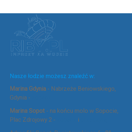
Nasze łodzie możesz znaleźć w:
Marina Gdynia
- Nabrzeże Beniowskiego,
Gdynia -
zobacz
Marina Sopot
- na końcu molo w Sopocie,
Plac Zdrojowy 2 -
zobacz
i
przeczytaj