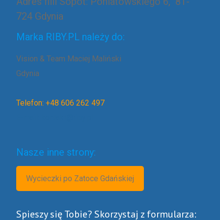
Adres filii Sopot: Poniatowskiego 6, 81-
724 Gdynia
Marka RIBY.PL należy do:
Vision & Team Maciej Maliński
Gdynia
Telefon: +48 606 262 497
E-mail: kontakt@riby.pl
Nasze inne strony:
Wycieczki po Zatoce Gdańskiej
Spieszy się Tobie? Skorzystaj z formularza: