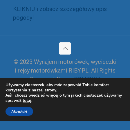
KLIKNIJ i zobacz szczegółowy opis
pogody!
© 2023 Wynajem motorówek, wycieczki
i rejsy motorówkami RIBY.PL. All Rights
Reserved. Nasza
POLITYKA
Używamy ciasteczek, aby móc zapewnić Tobie komfort
PRYWATNOŚCI I CIASTECZEK
korzystania z naszej strony.
Jeśli chcesz wiedzieć więcej o tym jakich ciasteczek używamy
COOKIES
sprawdź
tutaj
.
Akceptuję