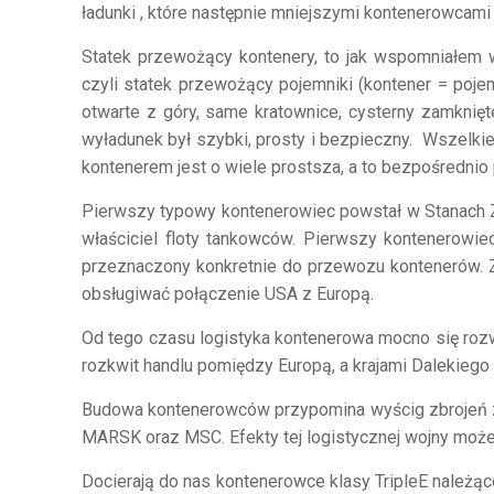
ładunki , które następnie mniejszymi kontenerowcam
Statek przewożący kontenery, to jak wspomniałem w
czyli statek przewożący pojemniki (kontener = poje
otwarte z góry, same kratownice, cysterny zamknięte
wyładunek był szybki, prosty i bezpieczny. Wszelki
kontenerem jest o wiele prostsza, a to bezpośrednio
Pierwszy typowy kontenerowiec powstał w Stanach
właściciel floty tankowców. Pierwszy kontenerowi
przeznaczony konkretnie do przewozu kontenerów. Za
obsługiwać połączenie USA z Europą.
Od tego czasu logistyka kontenerowa mocno się rozwi
rozkwit handlu pomiędzy Europą, a krajami Dalekiego
Budowa kontenerowców przypomina wyścig zbrojeń z c
MARSK oraz MSC. Efekty tej logistycznej wojny moż
Docierają do nas kontenerowce klasy TripleE należ