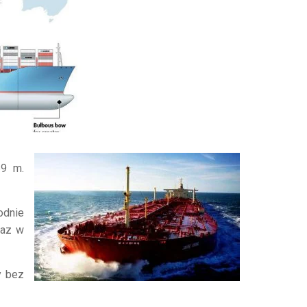
69 m.
odnie
raz w
y bez