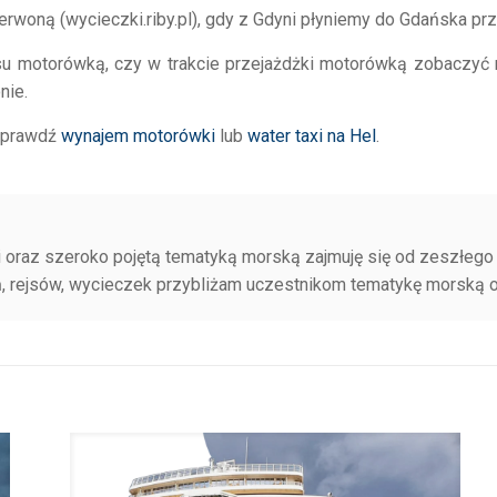
czerwoną (wycieczki.riby.pl), gdy z Gdyni płyniemy do Gdańska p
jsu motorówką, czy w trakcie przejażdżki motorówką zobaczyć
nie.
sprawdź
wynajem motorówki
lub
water taxi na Hel
.
 oraz szeroko pojętą tematyką morską zajmuję się od zeszłego w
eń, rejsów, wycieczek przybliżam uczestnikom tematykę morską o