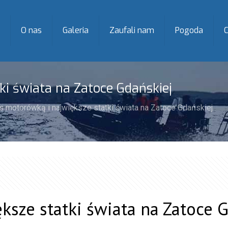
O nas
Galeria
Zaufali nam
Pogoda
C
ki świata na Zatoce Gdańskiej
s motorówką i największe statki świata na Zatoce Gdańskiej
ksze statki świata na Zatoce 