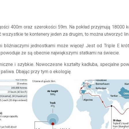
gości 400m oraz szerokości 59m. Na pokład przyjmują 18000 ko
ć wszystkie te kontenery jeden za drugim, to można utworzyć li
liźniaczymi jednostkami może więcej! Jest od Triple E króts
to powoduje że są obecnie największymi statkami na świecie.
iczne i szybkie. Nowoczesne kształty kadłuba, specjalne powł
 paliwa. Dbając przy tym o ekologię.