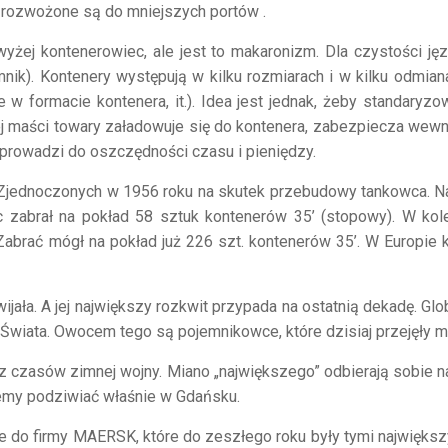
i rozwożone są do mniejszych portów .
yżej kontenerowiec, ale jest to makaronizm. Dla czystości j
mnik). Kontenery występują w kilku rozmiarach i w kilku odmi
 w formacie kontenera, it.). Idea jest jednak, żeby standaryz
ej maści towary załadowuje się do kontenera, zabezpiecza wewn
 prowadzi do oszczędności czasu i pieniędzy.
 Zjednoczonych w 1956 roku na skutek przebudowy tankowca. 
ec zabrał na pokład 58 sztuk kontenerów 35’ (stopowy). W ko
brać mógł na pokład już 226 szt. kontenerów 35’. W Europie ko
jała. A jej największy rozkwit przypada na ostatnią dekadę. G
 Świata. Owocem tego są pojemnikowce, które dzisiaj przejęły m
zasów zimnej wojny. Miano „największego” odbierają sobie naw
emy podziwiać właśnie w Gdańsku.
ące do firmy MAERSK, które do zeszłego roku były tymi najwię