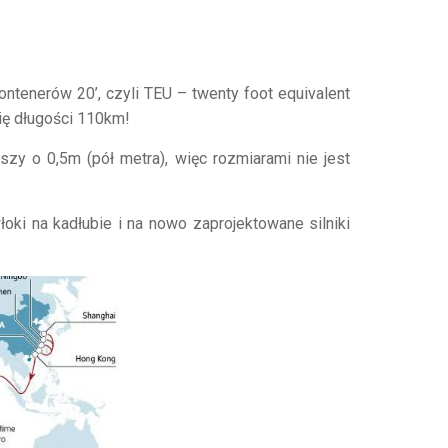
ntenerów 20’, czyli TEU – twenty foot equivalent
nię długości 110km!
zy o 0,5m (pół metra), więc rozmiarami nie jest
oki na kadłubie i na nowo zaprojektowane silniki