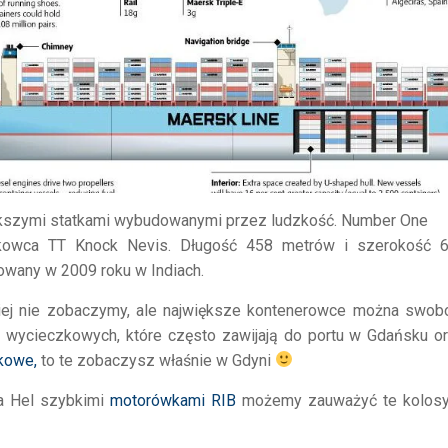
iększymi statkami wybudowanymi przez ludzkość. Number One
nkowca TT Knock Nevis. Długość 458 metrów i szerokość 
owany w 2009 roku w Indiach.
ej nie zobaczymy, ale największe kontenerowce można swob
w wycieczkowych, które często zawijają do portu w Gdańsku o
zkowe,
to te zobaczysz właśnie w Gdyni
na Hel szybkimi
motorówkami RIB
możemy zauważyć te kolos