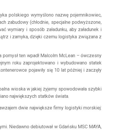
ęzyka polskiego wymyślono nazwę pojemnikowiec,
anach zabudowy (chłodnie, specjalne podwyższone,
ować wymiary i sposób załadunku, aby załadunek i
ątrz i zamyka, dzięki czemu logistyka związana z
Na pomysł ten wpadł Malcolm McLean – ówczesny
lejnym roku zaprojektowano i wybudowano statek
ntenerowce pojawiły się 10 lat później i zaczęły
lobalna wioska w jakiej żyjemy spowodowała szybki
iano największych statków świata.
zajem dwie największe firmy logistyki morskiej:
kszymi. Niedawno debiutował w Gdańsku MSC MAYA,