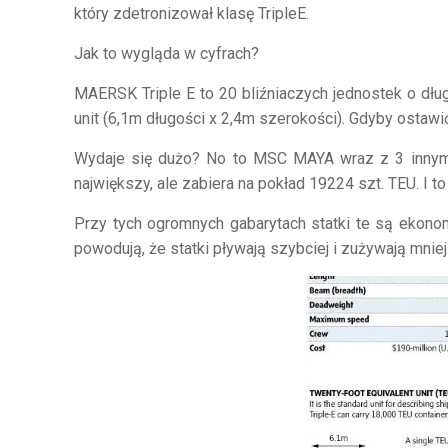
który zdetronizował klasę TripleE.
Jak to wygląda w cyfrach?
MAERSK Triple E to 20 bliźniaczych jednostek o dłu
unit (6,1m długości x 2,4m szerokości). Gdyby ostawi
Wydaje się dużo? No to MSC MAYA wraz z 3 innymi b
największy, ale zabiera na pokład 19224 szt. TEU. I 
Przy tych ogromnych gabarytach statki te są ekonom
powodują, że statki pływają szybciej i zużywają mniej