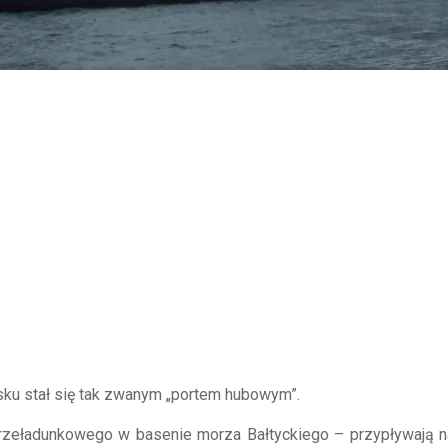
sku stał się tak zwanym „portem hubowym”.
rzeładunkowego w basenie morza Bałtyckiego – przypływają na